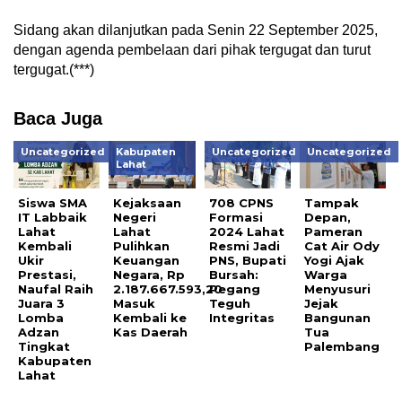
Sidang akan dilanjutkan pada Senin 22 September 2025,
dengan agenda pembelaan dari pihak tergugat dan turut
tergugat.(***)
Baca Juga
Uncategorized
Kabupaten
Uncategorized
Uncategorized
Lahat
Siswa SMA
Kejaksaan
708 CPNS
Tampak
IT Labbaik
Negeri
Formasi
Depan,
Lahat
Lahat
2024 Lahat
Pameran
Kembali
Pulihkan
Resmi Jadi
Cat Air Ody
Ukir
Keuangan
PNS, Bupati
Yogi Ajak
Prestasi,
Negara, Rp
Bursah:
Warga
Naufal Raih
2.187.667.593,20
Pegang
Menyusuri
Juara 3
Masuk
Teguh
Jejak
Lomba
Kembali ke
Integritas
Bangunan
Adzan
Kas Daerah
Tua
Tingkat
Palembang
Kabupaten
Lahat