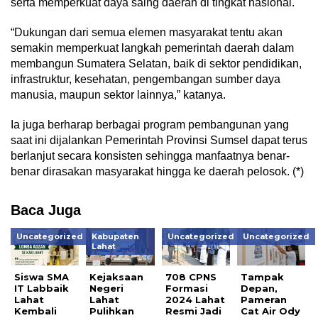
serta memperkuat daya saing daerah di tingkat nasional.
“Dukungan dari semua elemen masyarakat tentu akan
semakin memperkuat langkah pemerintah daerah dalam
membangun Sumatera Selatan, baik di sektor pendidikan,
infrastruktur, kesehatan, pengembangan sumber daya
manusia, maupun sektor lainnya,” katanya.
Ia juga berharap berbagai program pembangunan yang
saat ini dijalankan Pemerintah Provinsi Sumsel dapat terus
berlanjut secara konsisten sehingga manfaatnya benar-
benar dirasakan masyarakat hingga ke daerah pelosok. (*)
Baca Juga
Uncategorized
Kabupaten
Uncategorized
Uncategorized
Lahat
Siswa SMA
Kejaksaan
708 CPNS
Tampak
IT Labbaik
Negeri
Formasi
Depan,
Lahat
Lahat
2024 Lahat
Pameran
Kembali
Pulihkan
Resmi Jadi
Cat Air Ody