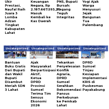
Ukir
Keuangan
PNS, Bupati
Yogi Ajak
Prestasi,
Negara, Rp
Bursah:
Warga
Naufal Raih
2.187.667.593,20
Pegang
Menyusuri
Juara 3
Masuk
Teguh
Jejak
Lomba
Kembali ke
Integritas
Bangunan
Adzan
Kas Daerah
Tua
Tingkat
Palembang
Kabupaten
Lahat
Uncategorized
Uncategorized
Uncategorized
Uncategorized
Bantuan
Ajak
Tekankan
DPRD
Buku Gratis
Masyarakat
Penyelesaian
Sumsel
Dari Bupati
Berpartisipasi
Konflik
Tinjau
dan Wakil
Aktif,
Agraria,
Kesiapan
Bupati
Ketua
DPRD
Implementasi
Disambut
DPRD
Sumsel
KRIS di
Meriah SDN
Provinsi
Serahkan
Puskesmas
3 Lahat
Sumsel
Rekomendasi
Payakabung
Terima Tim
Pansus
Sensus
Perkebunan
Ekonomi
ke Pemkab
2026
Lahat