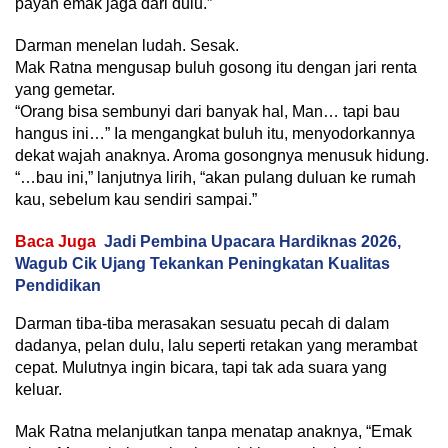
payah emak jaga dari dulu.”
Darman menelan ludah. Sesak.
Mak Ratna mengusap buluh gosong itu dengan jari renta
yang gemetar.
“Orang bisa sembunyi dari banyak hal, Man… tapi bau
hangus ini…” Ia mengangkat buluh itu, menyodorkannya
dekat wajah anaknya. Aroma gosongnya menusuk hidung.
“…bau ini,” lanjutnya lirih, “akan pulang duluan ke rumah
kau, sebelum kau sendiri sampai.”
Baca Juga
Jadi Pembina Upacara Hardiknas 2026,
Wagub Cik Ujang Tekankan Peningkatan Kualitas
Pendidikan
Darman tiba-tiba merasakan sesuatu pecah di dalam
dadanya, pelan dulu, lalu seperti retakan yang merambat
cepat. Mulutnya ingin bicara, tapi tak ada suara yang
keluar.
Mak Ratna melanjutkan tanpa menatap anaknya, “Emak