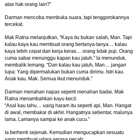
atas hak orang lain?”
Darman mencoba membuka suara, tapi tenggorokannya
tercekat.
Mak Ratna melanjutkan, “Kaya itu bukan salah, Man. Tapi
kalau kaya kau membuat orang bertanya-tanya… kalau
kaya lebih cepat dari kerja keras… orang tidak puji. Orang
cuma sabar menunggu kapan kau jatuh.” Ia menunduk,
membalik lemang. “Dan kalau kau jatuh, Man… jangan
lupa: Yang dipermalukan bukan cuma dirimu. Istri kau.
Anak kau. Mak. Semua ikut menunduk.”
Darman menahan napas seperti menahan badai. Mak
Ratna menambahkan kayu kecil.
“Asal kau tahu… uang haram itu seperti api, Man. Hangat
di awal, membakar di akhir. Hangatnya sebentar, malunya
lama. Lamanya sampai ke anak cucu.”
Ia berhenti sejenak. Kemudian mengucapkan sesuatu
yang membuat udara serasa pecah: