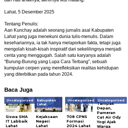
Lahat, 5 Desember 2025
Tentang Penulis:
Aan Kunchay adalah seorang jurnalis asal Kabupaten
Lahat yang juga menekuni dunia tulis-menulis. Dalam
kesehariannya, ia tak hanya melaporkan fakta, tetapi juga
mengolah kisah-kisah inspiratif dari sekelilingnya menjadi
cerita yang menggugah. Salah satu karyanya adalah
“Burung-Burung yang Lupa Cara Terbang”, sebuah
kumpulan cerpen yang merefleksikan realitas kehidupan
yang diterbitkan pada tahun 2024.
Baca Juga
Uncategorized
Kabupaten
Uncategorized
Uncategorized
Tampak
Lahat
Depan,
Pameran
Siswa SMA
Kejaksaan
708 CPNS
Cat Air Ody
IT Labbaik
Negeri
Formasi
Yogi Ajak
Lahat
Lahat
2024 Lahat
Warga