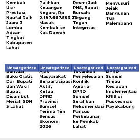
Kembali
Pulihkan
Resmi Jadi
Menyusuri
Ukir
Keuangan
PNS, Bupati
Jejak
Prestasi,
Negara, Rp
Bursah:
Bangunan
Naufal Raih
2.187.667.593,20
Pegang
Tua
Juara 3
Masuk
Teguh
Palembang
Lomba
Kembali ke
Integritas
Adzan
Kas Daerah
Tingkat
Kabupaten
Lahat
Uncategorized
Uncategorized
Uncategorized
Uncategorized
Bantuan
Ajak
Tekankan
DPRD
Buku Gratis
Masyarakat
Penyelesaian
Sumsel
Dari Bupati
Berpartisipasi
Konflik
Tinjau
dan Wakil
Aktif,
Agraria,
Kesiapan
Bupati
Ketua
DPRD
Implementasi
Disambut
DPRD
Sumsel
KRIS di
Meriah SDN
Provinsi
Serahkan
Puskesmas
3 Lahat
Sumsel
Rekomendasi
Payakabung
Terima Tim
Pansus
Sensus
Perkebunan
Ekonomi
ke Pemkab
2026
Lahat