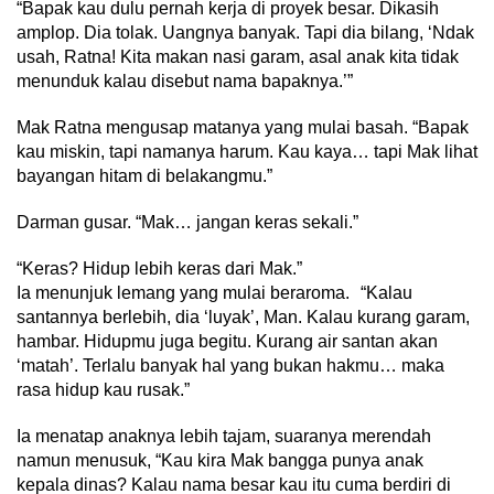
“Bapak kau dulu pernah kerja di proyek besar. Dikasih
amplop. Dia tolak. Uangnya banyak. Tapi dia bilang, ‘Ndak
usah, Ratna! Kita makan nasi garam, asal anak kita tidak
menunduk kalau disebut nama bapaknya.’”
Mak Ratna mengusap matanya yang mulai basah. “Bapak
kau miskin, tapi namanya harum. Kau kaya… tapi Mak lihat
bayangan hitam di belakangmu.”
Darman gusar. “Mak… jangan keras sekali.”
“Keras? Hidup lebih keras dari Mak.”
Ia menunjuk lemang yang mulai beraroma. “Kalau
santannya berlebih, dia ‘luyak’, Man. Kalau kurang garam,
hambar. Hidupmu juga begitu. Kurang air santan akan
‘matah’. Terlalu banyak hal yang bukan hakmu… maka
rasa hidup kau rusak.”
Ia menatap anaknya lebih tajam, suaranya merendah
namun menusuk, “Kau kira Mak bangga punya anak
kepala dinas? Kalau nama besar kau itu cuma berdiri di