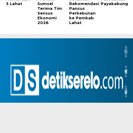
3 Lahat
Sumsel
Rekomendasi
Payakabung
Terima Tim
Pansus
Sensus
Perkebunan
Ekonomi
ke Pemkab
2026
Lahat
Copyright @ 2026 Detik
Home
Redaksi
Disclaimer
Serelo, All Rights Reserved
Info Iklan
Hubungi Kami