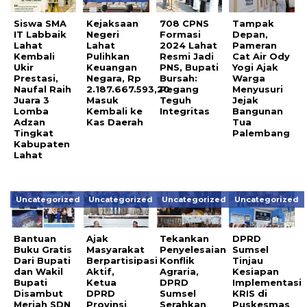
Siswa SMA
Kejaksaan
708 CPNS
Tampak
IT Labbaik
Negeri
Formasi
Depan,
Lahat
Lahat
2024 Lahat
Pameran
Kembali
Pulihkan
Resmi Jadi
Cat Air Ody
Ukir
Keuangan
PNS, Bupati
Yogi Ajak
Prestasi,
Negara, Rp
Bursah:
Warga
Naufal Raih
2.187.667.593,20
Pegang
Menyusuri
Juara 3
Masuk
Teguh
Jejak
Lomba
Kembali ke
Integritas
Bangunan
Adzan
Kas Daerah
Tua
Tingkat
Palembang
Kabupaten
Lahat
Uncategorized
Uncategorized
Uncategorized
Uncategorized
Bantuan
Ajak
Tekankan
DPRD
Buku Gratis
Masyarakat
Penyelesaian
Sumsel
Dari Bupati
Berpartisipasi
Konflik
Tinjau
dan Wakil
Aktif,
Agraria,
Kesiapan
Bupati
Ketua
DPRD
Implementasi
Disambut
DPRD
Sumsel
KRIS di
Meriah SDN
Provinsi
Serahkan
Puskesmas